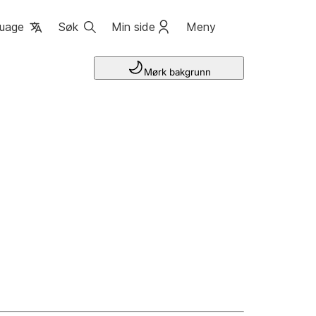
uage
Søk
Min side
Meny
Mørk bakgrunn