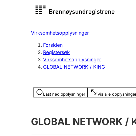
Registersøk
Aksjesel
Registrer
Virksomhetsopplysninger
Lag og forening
Flere
Forsiden
Registrere, endre, slette
organisa
Registersøk
Virksomhetsopplysninger
GLOBAL NETWORK / KING
Tinglysing
Jeger
Betaling 
Opplysninger er skjult
Last ned opplysninger
Vis alle opplysninge
Offentlig sektor
Andre t
GLOBAL NETWORK / 