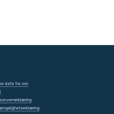
ke data fra oss
S
sonvernerklæring
gjengelighetserklæring