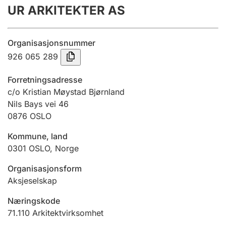
UR ARKITEKTER AS
Årsregnskap
Innsending og forsinkelsesgebyr
Organisasjonsnummer
926 065 289
Tinglysing
Forretningsadresse
c/o Kristian Møystad Bjørnland
Nils Bays vei 46
Jeger
0876
OSLO
Betaling og jegeravgiftskort
Kommune, land
0301
OSLO
,
Norge
Ektepaktveileder
Organisasjonsform
Aksjeselskap
Offentlig sektor
Næringskode
71.110
Arkitektvirksomhet