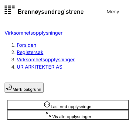
Hopp
Meny
Registersøk
til
Søk
Velg språk
innhold
Virksomhetsopplysninger
Aksjeselskap
Registrere, endre, slette
Forsiden
Registersøk
Virksomhetsopplysninger
Enkeltpersonforetak
UR ARKITEKTER AS
Registrere, endre, slette
Mørk bakgrunn
Lag og forening
Registrere, endre, slette
Opplysninger er skjult
Last ned opplysninger
Vis alle opplysninger
Flere organisasjonsformer