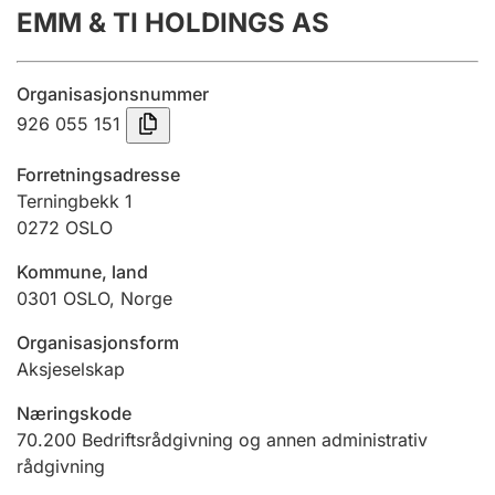
EMM & TI HOLDINGS AS
Årsregnskap
Innsending og forsinkelsesgebyr
Organisasjonsnummer
926 055 151
Tinglysing
Forretningsadresse
Terningbekk 1
0272
OSLO
Jeger
Betaling og jegeravgiftskort
Kommune, land
0301
OSLO
,
Norge
Ektepaktveileder
Organisasjonsform
Aksjeselskap
Næringskode
Offentlig sektor
70.200
Bedriftsrådgivning og annen administrativ
rådgivning