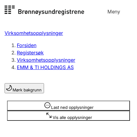
Hopp
Meny
Registersøk
til
Søk
Velg språk
innhold
Virksomhetsopplysninger
Aksjeselskap
Registrere, endre, slette
Forsiden
Registersøk
Virksomhetsopplysninger
Enkeltpersonforetak
EMM & TI HOLDINGS AS
Registrere, endre, slette
Mørk bakgrunn
Lag og forening
Registrere, endre, slette
Opplysninger er skjult
Last ned opplysninger
Vis alle opplysninger
Flere organisasjonsformer