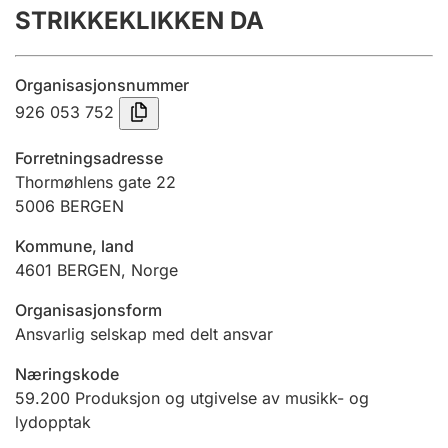
STRIKKEKLIKKEN DA
Årsregnskap
Innsending og forsinkelsesgebyr
Organisasjonsnummer
926 053 752
Tinglysing
Forretningsadresse
Thormøhlens gate 22
5006
BERGEN
Jeger
Betaling og jegeravgiftskort
Kommune, land
4601
BERGEN
,
Norge
Ektepaktveileder
Organisasjonsform
Ansvarlig selskap med delt ansvar
Næringskode
Offentlig sektor
59.200
Produksjon og utgivelse av musikk- og
lydopptak