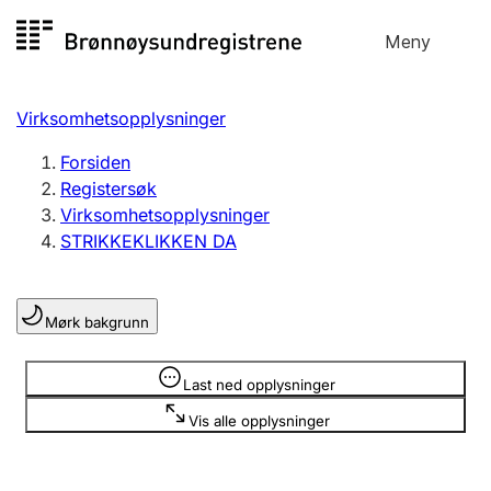
Hopp
Meny
Registersøk
til
Søk
Velg språk
innhold
Virksomhetsopplysninger
Aksjeselskap
Registrere, endre, slette
Forsiden
Registersøk
Virksomhetsopplysninger
Enkeltpersonforetak
STRIKKEKLIKKEN DA
Registrere, endre, slette
Mørk bakgrunn
Lag og forening
Registrere, endre, slette
Opplysninger er skjult
Last ned opplysninger
Vis alle opplysninger
Flere organisasjonsformer