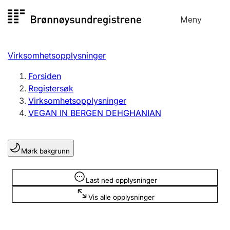
Hopp
Meny
Registersøk
til
Søk
Velg språk
innhold
Virksomhetsopplysninger
Aksjeselskap
Registrere, endre, slette
Forsiden
Registersøk
Virksomhetsopplysninger
Enkeltpersonforetak
VEGAN IN BERGEN DEHGHANIAN
Registrere, endre, slette
Mørk bakgrunn
Lag og forening
Registrere, endre, slette
Opplysninger er skjult
Last ned opplysninger
Vis alle opplysninger
Flere organisasjonsformer