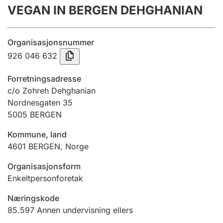
VEGAN IN BERGEN DEHGHANIAN
Årsregnskap
Innsending og forsinkelsesgebyr
Organisasjonsnummer
926 046 632
Tinglysing
Forretningsadresse
c/o Zohreh Dehghanian
Nordnesgaten 35
Jeger
5005
BERGEN
Betaling og jegeravgiftskort
Kommune, land
4601
BERGEN
,
Norge
Ektepaktveileder
Organisasjonsform
Enkeltpersonforetak
Offentlig sektor
Næringskode
85.597
Annen undervisning ellers