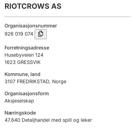
RIOTCROWS AS
Årsregnskap
Innsending og forsinkelsesgebyr
Organisasjonsnummer
926 019 074
Tinglysing
Forretningsadresse
Husebyveien 124
1623
GRESSVIK
Jeger
Betaling og jegeravgiftskort
Kommune, land
3107
FREDRIKSTAD
,
Norge
Ektepaktveileder
Organisasjonsform
Aksjeselskap
Næringskode
Offentlig sektor
47.640
Detaljhandel med spill og leker