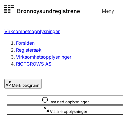
Hopp
Meny
Registersøk
til
Søk
Velg språk
innhold
Virksomhetsopplysninger
Aksjeselskap
Registrere, endre, slette
Forsiden
Registersøk
Virksomhetsopplysninger
Enkeltpersonforetak
RIOTCROWS AS
Registrere, endre, slette
Mørk bakgrunn
Lag og forening
Registrere, endre, slette
Opplysninger er skjult
Last ned opplysninger
Vis alle opplysninger
Flere organisasjonsformer