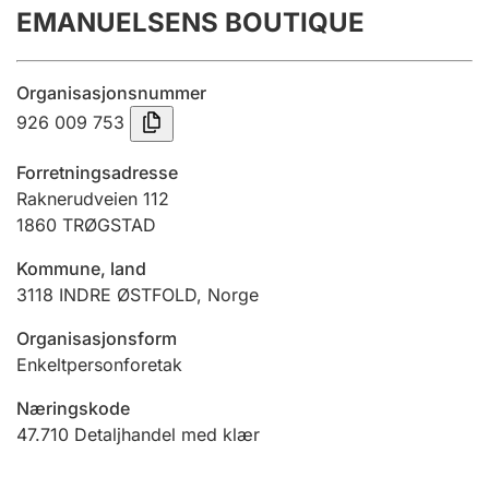
EMANUELSENS BOUTIQUE
Årsregnskap
Innsending og forsinkelsesgebyr
Organisasjonsnummer
926 009 753
Tinglysing
Forretningsadresse
Raknerudveien 112
1860
TRØGSTAD
Jeger
Betaling og jegeravgiftskort
Kommune, land
3118
INDRE ØSTFOLD
,
Norge
Ektepaktveileder
Organisasjonsform
Enkeltpersonforetak
Næringskode
Offentlig sektor
47.710
Detaljhandel med klær