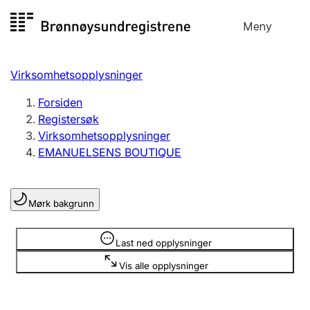
Hopp
Meny
Registersøk
til
Søk
Velg språk
innhold
Virksomhetsopplysninger
Aksjeselskap
Registrere, endre, slette
Forsiden
Registersøk
Virksomhetsopplysninger
Enkeltpersonforetak
EMANUELSENS BOUTIQUE
Registrere, endre, slette
Mørk bakgrunn
Lag og forening
Registrere, endre, slette
Opplysninger er skjult
Last ned opplysninger
Vis alle opplysninger
Flere organisasjonsformer