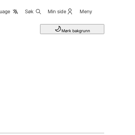
uage
Søk
Min side
Meny
Mørk bakgrunn