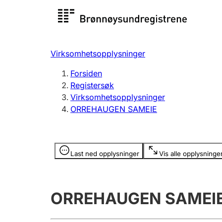
Registersøk
Aksjesel
Registrer
Virksomhetsopplysninger
Lag og forening
Flere
Forsiden
Registrere, endre, slette
organisa
Registersøk
Virksomhetsopplysninger
ORREHAUGEN SAMEIE
Tinglysing
Jeger
Betaling 
Opplysninger er skjult
Last ned opplysninger
Vis alle opplysninge
Offentlig sektor
Andre t
ORREHAUGEN SAMEI