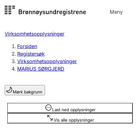
Hopp
Meny
Registersøk
til
Søk
Velg språk
innhold
Virksomhetsopplysninger
Aksjeselskap
Registrere, endre, slette
Forsiden
Registersøk
Virksomhetsopplysninger
Enkeltpersonforetak
MARIUS SØRGJERD
Registrere, endre, slette
Mørk bakgrunn
Lag og forening
Registrere, endre, slette
Opplysninger er skjult
Last ned opplysninger
Vis alle opplysninger
Flere organisasjonsformer