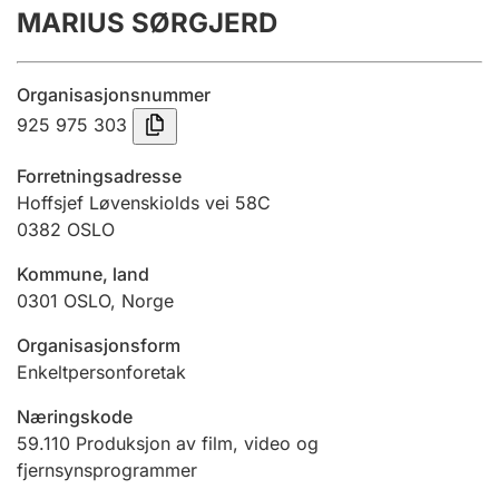
MARIUS SØRGJERD
Årsregnskap
Innsending og forsinkelsesgebyr
Organisasjonsnummer
925 975 303
Tinglysing
Forretningsadresse
Hoffsjef Løvenskiolds vei 58C
0382
OSLO
Jeger
Betaling og jegeravgiftskort
Kommune, land
0301
OSLO
,
Norge
Ektepaktveileder
Organisasjonsform
Enkeltpersonforetak
Næringskode
Offentlig sektor
59.110
Produksjon av film, video og
fjernsynsprogrammer