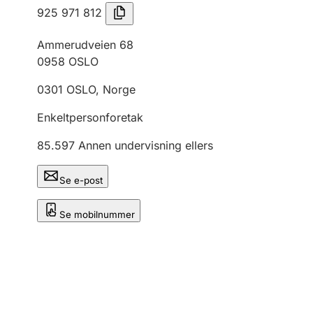
925 971 812
Ammerudveien 68
0958
OSLO
0301
OSLO
,
Norge
Enkeltpersonforetak
85.597
Annen undervisning ellers
Se e-post
Se mobilnummer