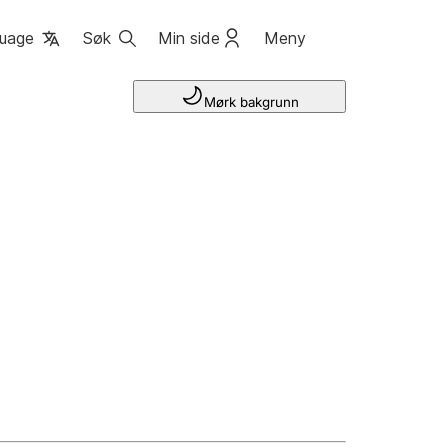
uage
Søk
Min side
Meny
Mørk bakgrunn