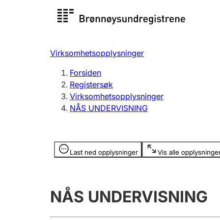
Registersøk
Aksjesel
Registrer
Virksomhetsopplysninger
Lag og forening
Flere
Forsiden
Registrere, endre, slette
organisa
Registersøk
Virksomhetsopplysninger
NÅS UNDERVISNING
Tinglysing
Jeger
Betaling 
Opplysninger er skjult
Last ned opplysninger
Vis alle opplysninge
Offentlig sektor
Andre t
NÅS UNDERVISNING