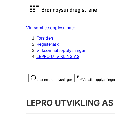
Registersøk
Aksjesel
Registrer
Virksomhetsopplysninger
Lag og forening
Flere
Forsiden
Registrere, endre, slette
organisa
Registersøk
Virksomhetsopplysninger
LEPRO UTVIKLING AS
Tinglysing
Jeger
Betaling 
Opplysninger er skjult
Last ned opplysninger
Vis alle opplysninge
Offentlig sektor
Andre t
LEPRO UTVIKLING AS