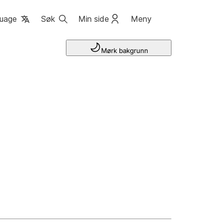
uage
Søk
Min side
Meny
Mørk bakgrunn