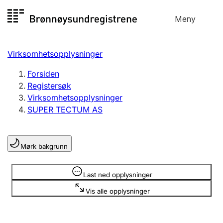
Hopp
Meny
Registersøk
til
Søk
Velg språk
innhold
Virksomhetsopplysninger
Aksjeselskap
Registrere, endre, slette
Forsiden
Registersøk
Virksomhetsopplysninger
Enkeltpersonforetak
SUPER TECTUM AS
Registrere, endre, slette
Mørk bakgrunn
Lag og forening
Registrere, endre, slette
Opplysninger er skjult
Last ned opplysninger
Vis alle opplysninger
Flere organisasjonsformer