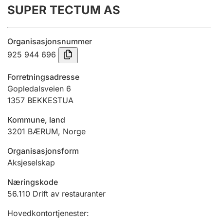
SUPER TECTUM AS
Årsregnskap
Innsending og forsinkelsesgebyr
Organisasjonsnummer
925 944 696
Tinglysing
Forretningsadresse
Gopledalsveien 6
1357
BEKKESTUA
Jeger
Betaling og jegeravgiftskort
Kommune, land
3201
BÆRUM
,
Norge
Ektepaktveileder
Organisasjonsform
Aksjeselskap
Næringskode
Offentlig sektor
56.110
Drift av restauranter
Hovedkontortjenester
: