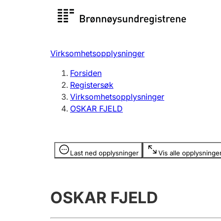
Registersøk
Aksjesel
Registrer
Virksomhetsopplysninger
Lag og forening
Flere
Forsiden
Registrere, endre, slette
organisa
Registersøk
Virksomhetsopplysninger
OSKAR FJELD
Tinglysing
Jeger
Betaling 
Opplysninger er skjult
Last ned opplysninger
Vis alle opplysninge
Offentlig sektor
Andre t
OSKAR FJELD