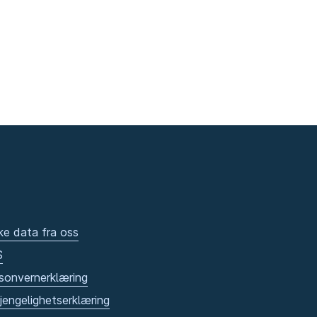
ke data fra oss
S
sonvernerklæring
gjengelighetserklæring