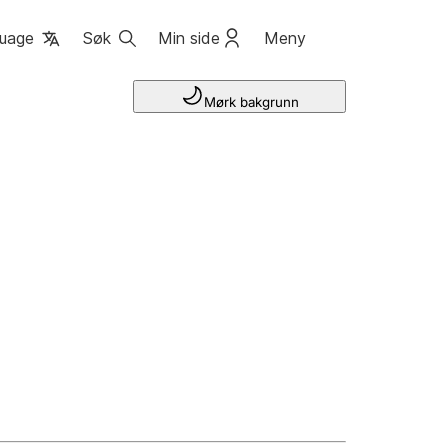
uage
Søk
Min side
Meny
Mørk bakgrunn