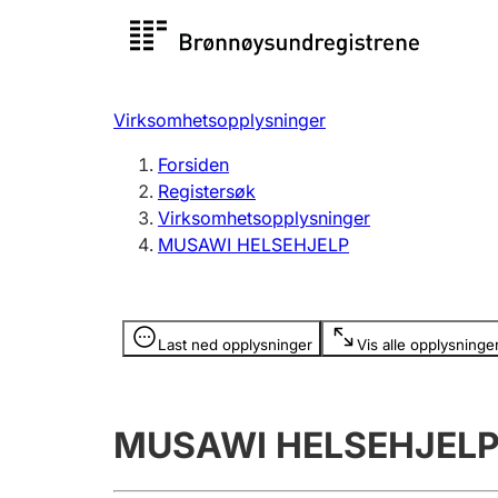
Registersøk
Aksjesel
Registrer
Virksomhetsopplysninger
Lag og forening
Flere
Forsiden
Registrere, endre, slette
organisa
Registersøk
Virksomhetsopplysninger
MUSAWI HELSEHJELP
Tinglysing
Jeger
Betaling 
Opplysninger er skjult
Last ned opplysninger
Vis alle opplysninge
Offentlig sektor
Andre t
MUSAWI HELSEHJEL