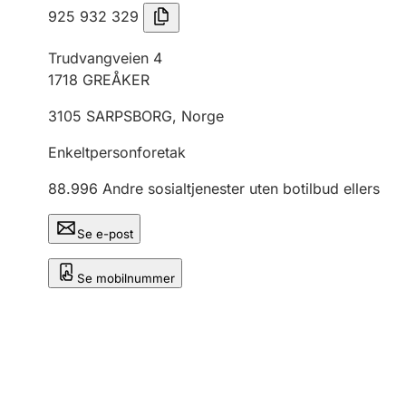
925 932 329
Trudvangveien 4
1718
GREÅKER
3105
SARPSBORG
,
Norge
Enkeltpersonforetak
88.996
Andre sosialtjenester uten botilbud ellers
Se e-post
Se mobilnummer