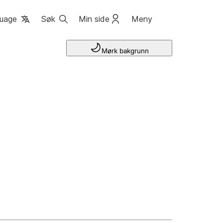
uage
Søk
Min side
Meny
Mørk bakgrunn