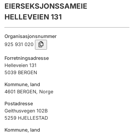
EIERSEKSJONSSAMEIE
Årsregnskap
HELLEVEIEN 131
Innsending og forsinkelsesgebyr
Organisasjonsnummer
Tinglysing
925 931 020
Forretningsadresse
Jeger
Helleveien 131
Betaling og jegeravgiftskort
5039
BERGEN
Kommune, land
4601
BERGEN
,
Norge
Ektepaktveileder
Postadresse
Geithusvegen 102B
Offentlig sektor
5259
HJELLESTAD
Kommune, land