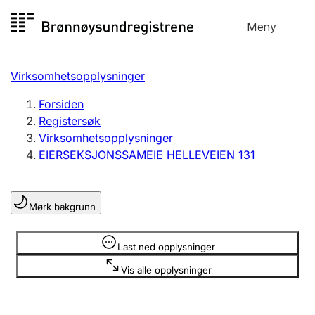
Hopp
Meny
Registersøk
til
Søk
Velg språk
innhold
Virksomhetsopplysninger
Aksjeselskap
Registrere, endre, slette
Forsiden
Registersøk
Virksomhetsopplysninger
Enkeltpersonforetak
EIERSEKSJONSSAMEIE HELLEVEIEN 131
Registrere, endre, slette
Mørk bakgrunn
Lag og forening
Registrere, endre, slette
Opplysninger er skjult
Last ned opplysninger
Vis alle opplysninger
Flere organisasjonsformer