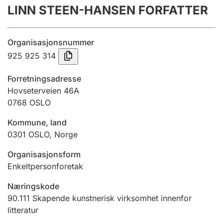
LINN STEEN-HANSEN FORFATTER
Årsregnskap
Innsending og forsinkelsesgebyr
Organisasjonsnummer
925 925 314
Tinglysing
Forretningsadresse
Hovseterveien 46A
0768
OSLO
Jeger
Betaling og jegeravgiftskort
Kommune, land
0301
OSLO
,
Norge
Ektepaktveileder
Organisasjonsform
Enkeltpersonforetak
Næringskode
Offentlig sektor
90.111
Skapende kunstnerisk virksomhet innenfor
litteratur