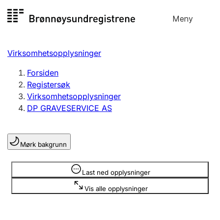
Hopp
Meny
Registersøk
til
Søk
Velg språk
innhold
Virksomhetsopplysninger
Aksjeselskap
Registrere, endre, slette
Forsiden
Registersøk
Virksomhetsopplysninger
Enkeltpersonforetak
DP GRAVESERVICE AS
Registrere, endre, slette
Mørk bakgrunn
Lag og forening
Registrere, endre, slette
Opplysninger er skjult
Last ned opplysninger
Vis alle opplysninger
Flere organisasjonsformer