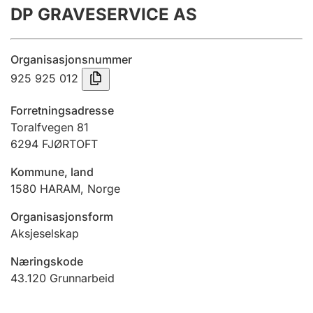
DP GRAVESERVICE AS
Årsregnskap
Innsending og forsinkelsesgebyr
Organisasjonsnummer
925 925 012
Tinglysing
Forretningsadresse
Toralfvegen 81
6294
FJØRTOFT
Jeger
Betaling og jegeravgiftskort
Kommune, land
1580
HARAM
,
Norge
Ektepaktveileder
Organisasjonsform
Aksjeselskap
Næringskode
Offentlig sektor
43.120
Grunnarbeid