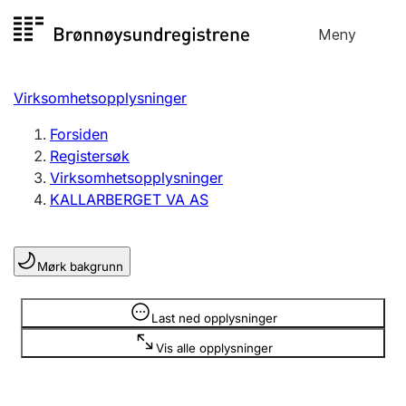
Hopp
Meny
Registersøk
til
Søk
Velg språk
innhold
Virksomhetsopplysninger
Aksjeselskap
Registrere, endre, slette
Forsiden
Registersøk
Virksomhetsopplysninger
Enkeltpersonforetak
KALLARBERGET VA AS
Registrere, endre, slette
Mørk bakgrunn
Lag og forening
Registrere, endre, slette
Opplysninger er skjult
Last ned opplysninger
Vis alle opplysninger
Flere organisasjonsformer