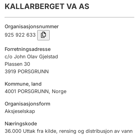
KALLARBERGET VA AS
Årsregnskap
Innsending og forsinkelsesgebyr
Organisasjonsnummer
925 922 633
Tinglysing
Forretningsadresse
c/o John Olav Gjelstad
Plassen 30
Jeger
3919
PORSGRUNN
Betaling og jegeravgiftskort
Kommune, land
4001
PORSGRUNN
,
Norge
Ektepaktveileder
Organisasjonsform
Aksjeselskap
Offentlig sektor
Næringskode
36.000
Uttak fra kilde, rensing og distribusjon av vann