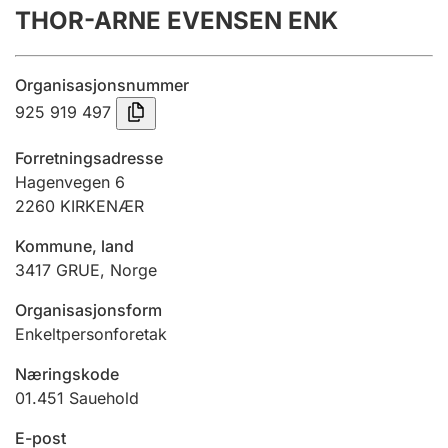
THOR-ARNE EVENSEN ENK
Årsregnskap
Innsending og forsinkelsesgebyr
Organisasjonsnummer
925 919 497
Tinglysing
Forretningsadresse
Hagenvegen 6
2260
KIRKENÆR
Jeger
Betaling og jegeravgiftskort
Kommune, land
3417
GRUE
,
Norge
Ektepaktveileder
Organisasjonsform
Enkeltpersonforetak
Næringskode
Offentlig sektor
01.451
Sauehold
E-post