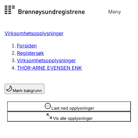
Hopp
Meny
Registersøk
til
Søk
Velg språk
innhold
Virksomhetsopplysninger
Aksjeselskap
Registrere, endre, slette
Forsiden
Registersøk
Virksomhetsopplysninger
Enkeltpersonforetak
THOR-ARNE EVENSEN ENK
Registrere, endre, slette
Mørk bakgrunn
Lag og forening
Registrere, endre, slette
Opplysninger er skjult
Last ned opplysninger
Vis alle opplysninger
Flere organisasjonsformer