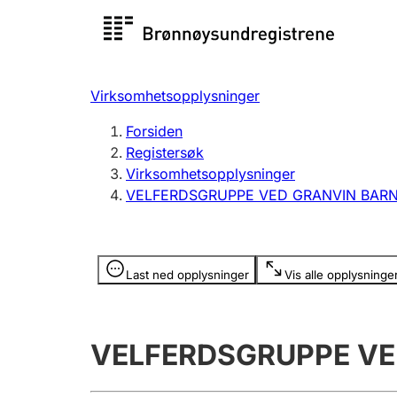
Registersøk
Aksjesel
Registrer
Virksomhetsopplysninger
Lag og forening
Flere
Forsiden
Registrere, endre, slette
organisa
Registersøk
Virksomhetsopplysninger
VELFERDSGRUPPE VED GRANVIN BAR
Tinglysing
Jeger
Betaling 
Opplysninger er skjult
Last ned opplysninger
Vis alle opplysninge
Offentlig sektor
Andre t
VELFERDSGRUPPE VE