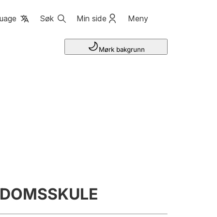
uage
Søk
Min side
Meny
Mørk bakgrunn
GDOMSSKULE