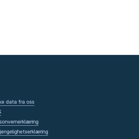
ke data fra oss
S
sonvernerklæring
gjengelighetserklæring