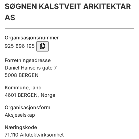
SØGNEN KALSTVEIT ARKITEKTAR
Årsregnskap
AS
Innsending og forsinkelsesgebyr
Organisasjonsnummer
Tinglysing
925 896 195
Forretningsadresse
Jeger
Daniel Hansens gate 7
Betaling og jegeravgiftskort
5008
BERGEN
Kommune, land
4601
BERGEN
,
Norge
Ektepaktveileder
Organisasjonsform
Aksjeselskap
Offentlig sektor
Næringskode
71.110
Arkitektvirksomhet