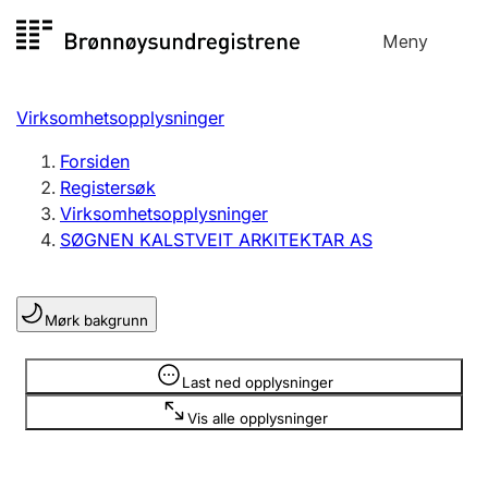
Hopp
Meny
Registersøk
til
Søk
Velg språk
innhold
Virksomhetsopplysninger
Aksjeselskap
Registrere, endre, slette
Forsiden
Registersøk
Virksomhetsopplysninger
Enkeltpersonforetak
SØGNEN KALSTVEIT ARKITEKTAR AS
Registrere, endre, slette
Mørk bakgrunn
Lag og forening
Registrere, endre, slette
Opplysninger er skjult
Last ned opplysninger
Vis alle opplysninger
Flere organisasjonsformer