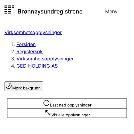
Hopp
Meny
Registersøk
til
Søk
Velg språk
innhold
Virksomhetsopplysninger
Aksjeselskap
Registrere, endre, slette
Forsiden
Registersøk
Virksomhetsopplysninger
Enkeltpersonforetak
GED HOLDING AS
Registrere, endre, slette
Mørk bakgrunn
Lag og forening
Registrere, endre, slette
Opplysninger er skjult
Last ned opplysninger
Vis alle opplysninger
Flere organisasjonsformer