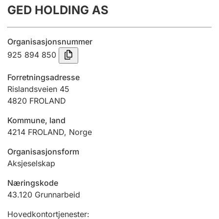
GED HOLDING AS
Årsregnskap
Innsending og forsinkelsesgebyr
Organisasjonsnummer
925 894 850
Tinglysing
Forretningsadresse
Rislandsveien 45
4820
FROLAND
Jeger
Betaling og jegeravgiftskort
Kommune, land
4214
FROLAND
,
Norge
Ektepaktveileder
Organisasjonsform
Aksjeselskap
Næringskode
Offentlig sektor
43.120
Grunnarbeid
Hovedkontortjenester
: