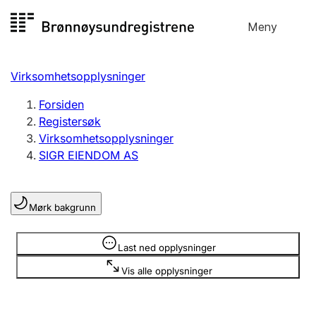
Hopp
Meny
Registersøk
til
Søk
Velg språk
innhold
Virksomhetsopplysninger
Aksjeselskap
Registrere, endre, slette
Forsiden
Registersøk
Virksomhetsopplysninger
Enkeltpersonforetak
SIGR EIENDOM AS
Registrere, endre, slette
Mørk bakgrunn
Lag og forening
Registrere, endre, slette
Opplysninger er skjult
Last ned opplysninger
Vis alle opplysninger
Flere organisasjonsformer