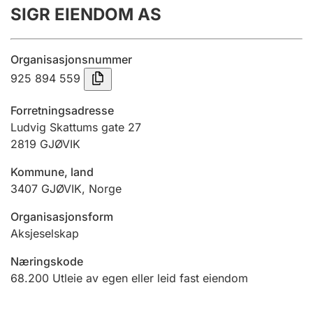
SIGR EIENDOM AS
Årsregnskap
Innsending og forsinkelsesgebyr
Organisasjonsnummer
925 894 559
Tinglysing
Forretningsadresse
Ludvig Skattums gate 27
2819
GJØVIK
Jeger
Betaling og jegeravgiftskort
Kommune, land
3407
GJØVIK
,
Norge
Ektepaktveileder
Organisasjonsform
Aksjeselskap
Næringskode
Offentlig sektor
68.200
Utleie av egen eller leid fast eiendom