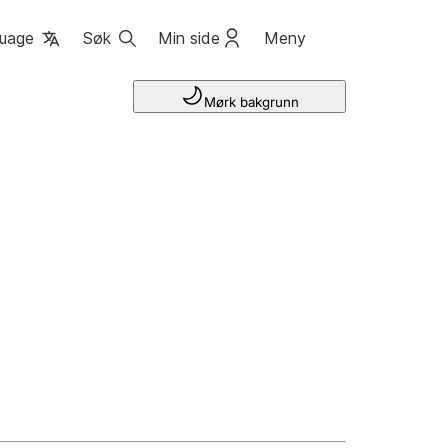
uage
Søk
Min side
Meny
Mørk bakgrunn