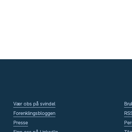
Vær obs på svindel
Bru
Forenklingsbloggen
RS
Presse
Per