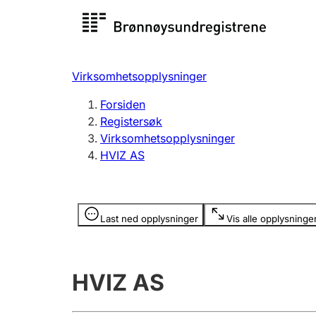
Registersøk
Aksjesel
Registrer
Virksomhetsopplysninger
Lag og forening
Flere
Forsiden
Registrere, endre, slette
organisa
Registersøk
Virksomhetsopplysninger
HVIZ AS
Tinglysing
Jeger
Betaling 
Opplysninger er skjult
Last ned opplysninger
Vis alle opplysninge
Offentlig sektor
Andre t
HVIZ AS