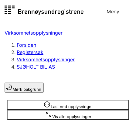
Hopp
Meny
Registersøk
til
Søk
Velg språk
innhold
Virksomhetsopplysninger
Aksjeselskap
Registrere, endre, slette
Forsiden
Registersøk
Virksomhetsopplysninger
Enkeltpersonforetak
SJØHOLT BIL AS
Registrere, endre, slette
Mørk bakgrunn
Lag og forening
Registrere, endre, slette
Opplysninger er skjult
Last ned opplysninger
Vis alle opplysninger
Flere organisasjonsformer