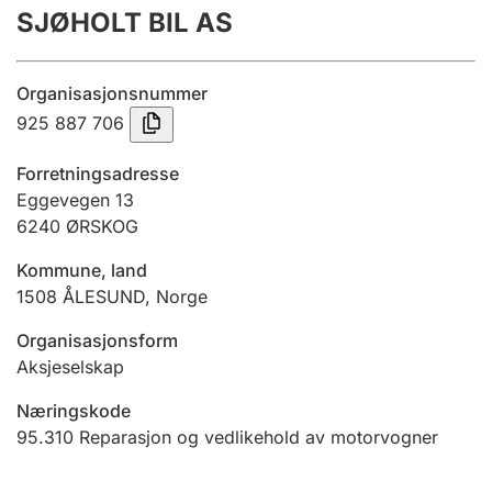
SJØHOLT BIL AS
Årsregnskap
Innsending og forsinkelsesgebyr
Organisasjonsnummer
925 887 706
Tinglysing
Forretningsadresse
Eggevegen 13
6240
ØRSKOG
Jeger
Betaling og jegeravgiftskort
Kommune, land
1508
ÅLESUND
,
Norge
Ektepaktveileder
Organisasjonsform
Aksjeselskap
Næringskode
Offentlig sektor
95.310
Reparasjon og vedlikehold av motorvogner