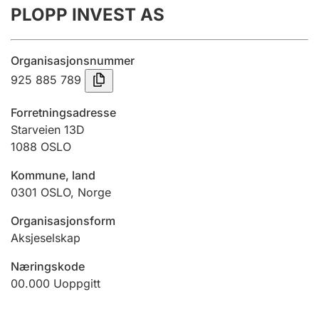
PLOPP INVEST AS
Årsregnskap
Innsending og forsinkelsesgebyr
Organisasjonsnummer
925 885 789
Tinglysing
Forretningsadresse
Starveien 13D
1088
OSLO
Jeger
Betaling og jegeravgiftskort
Kommune, land
0301
OSLO
,
Norge
Ektepaktveileder
Organisasjonsform
Aksjeselskap
Næringskode
Offentlig sektor
00.000
Uoppgitt