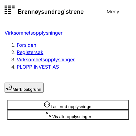
Hopp
Meny
Registersøk
til
Søk
Velg språk
innhold
Virksomhetsopplysninger
Aksjeselskap
Registrere, endre, slette
Forsiden
Registersøk
Virksomhetsopplysninger
Enkeltpersonforetak
PLOPP INVEST AS
Registrere, endre, slette
Mørk bakgrunn
Lag og forening
Registrere, endre, slette
Opplysninger er skjult
Last ned opplysninger
Vis alle opplysninger
Flere organisasjonsformer