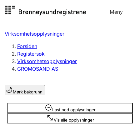
Hopp
Meny
Registersøk
til
Søk
Velg språk
innhold
Virksomhetsopplysninger
Aksjeselskap
Registrere, endre, slette
Forsiden
Registersøk
Virksomhetsopplysninger
Enkeltpersonforetak
GROMOSAND AS
Registrere, endre, slette
Mørk bakgrunn
Lag og forening
Registrere, endre, slette
Opplysninger er skjult
Last ned opplysninger
Vis alle opplysninger
Flere organisasjonsformer