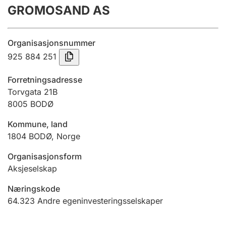
GROMOSAND AS
Årsregnskap
Innsending og forsinkelsesgebyr
Organisasjonsnummer
925 884 251
Tinglysing
Forretningsadresse
Torvgata 21B
8005
BODØ
Jeger
Betaling og jegeravgiftskort
Kommune, land
1804
BODØ
,
Norge
Ektepaktveileder
Organisasjonsform
Aksjeselskap
Næringskode
Offentlig sektor
64.323
Andre egeninvesteringsselskaper