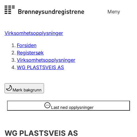
Hopp
Meny
Registersøk
til
Søk
Velg språk
innhold
Virksomhetsopplysninger
Aksjeselskap
Registrere, endre, slette
Forsiden
Registersøk
Virksomhetsopplysninger
Enkeltpersonforetak
WG PLASTSVEIS AS
Registrere, endre, slette
Mørk bakgrunn
Lag og forening
Registrere, endre, slette
Opplysninger er skjult
Last ned opplysninger
Flere organisasjonsformer
WG PLASTSVEIS AS