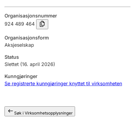
Årsregnskap
Organisasjonsnummer
Innsending og forsinkelsesgebyr
924 489 464
Organisasjonsform
Tinglysing
Aksjeselskap
Status
Jeger
Slettet
(16. april 2026)
Betaling og jegeravgiftskort
Kunngjøringer
Se registrerte kunngjøringer knyttet til virksomheten
Ektepaktveileder
Søk i Virksomhetsopplysninger
Offentlig sektor