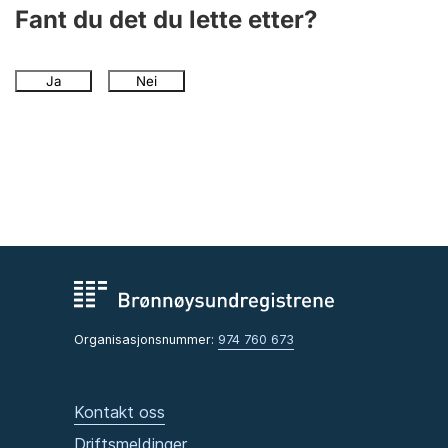
Andre tema
Fant du det du lette etter?
Ja
Nei
Organisasjonsnummer:
974 760 673
Kontakt oss
Driftsmeldinger