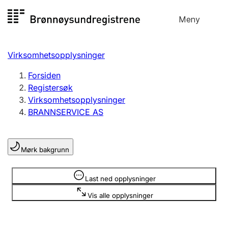
Hopp
Meny
Registersøk
til
Søk
Velg språk
innhold
Virksomhetsopplysninger
Aksjeselskap
Registrere, endre, slette
Forsiden
Registersøk
Virksomhetsopplysninger
Enkeltpersonforetak
BRANNSERVICE AS
Registrere, endre, slette
Mørk bakgrunn
Lag og forening
Registrere, endre, slette
Opplysninger er skjult
Last ned opplysninger
Vis alle opplysninger
Flere organisasjonsformer