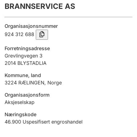
BRANNSERVICE AS
Årsregnskap
Innsending og forsinkelsesgebyr
Organisasjonsnummer
924 312 688
Tinglysing
Forretningsadresse
Grevlingvegen 3
2014
BLYSTADLIA
Jeger
Betaling og jegeravgiftskort
Kommune, land
3224
RÆLINGEN
,
Norge
Ektepaktveileder
Organisasjonsform
Aksjeselskap
Næringskode
Offentlig sektor
46.900
Uspesifisert engroshandel