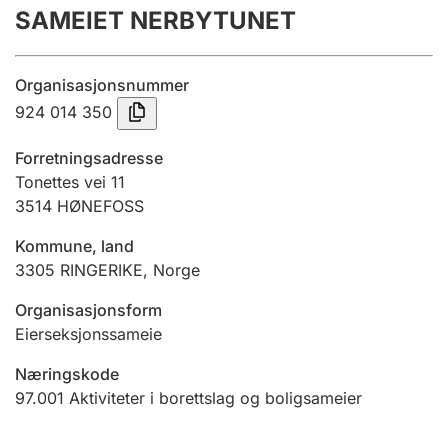
SAMEIET NERBYTUNET
Årsregnskap
Innsending og forsinkelsesgebyr
Organisasjonsnummer
924 014 350
Tinglysing
Forretningsadresse
Tonettes vei 11
3514
HØNEFOSS
Jeger
Betaling og jegeravgiftskort
Kommune, land
3305
RINGERIKE
,
Norge
Ektepaktveileder
Organisasjonsform
Eierseksjonssameie
Næringskode
Offentlig sektor
97.001
Aktiviteter i borettslag og boligsameier