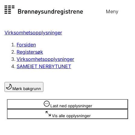
Hopp
Meny
Registersøk
til
Søk
Velg språk
innhold
Virksomhetsopplysninger
Aksjeselskap
Registrere, endre, slette
Forsiden
Registersøk
Virksomhetsopplysninger
Enkeltpersonforetak
SAMEIET NERBYTUNET
Registrere, endre, slette
Mørk bakgrunn
Lag og forening
Registrere, endre, slette
Opplysninger er skjult
Last ned opplysninger
Vis alle opplysninger
Flere organisasjonsformer