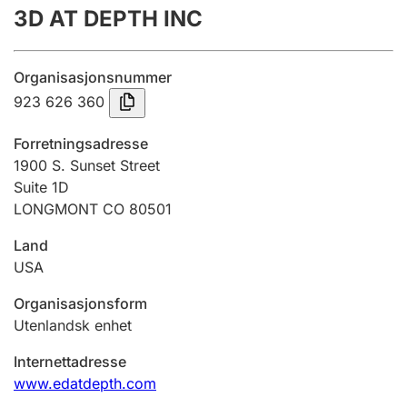
3D AT DEPTH INC
Årsregnskap
Innsending og forsinkelsesgebyr
Organisasjonsnummer
923 626 360
Tinglysing
Forretningsadresse
1900 S. Sunset Street
Suite 1D
Jeger
LONGMONT CO 80501
Betaling og jegeravgiftskort
Land
USA
Ektepaktveileder
Organisasjonsform
Utenlandsk enhet
Offentlig sektor
Internettadresse
www.edatdepth.com