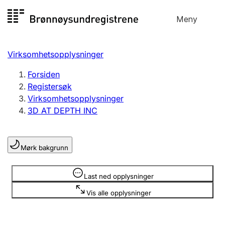
Hopp
Meny
Registersøk
til
Søk
Velg språk
innhold
Virksomhetsopplysninger
Aksjeselskap
Registrere, endre, slette
Forsiden
Registersøk
Virksomhetsopplysninger
Enkeltpersonforetak
3D AT DEPTH INC
Registrere, endre, slette
Mørk bakgrunn
Lag og forening
Registrere, endre, slette
Opplysninger er skjult
Last ned opplysninger
Vis alle opplysninger
Flere organisasjonsformer