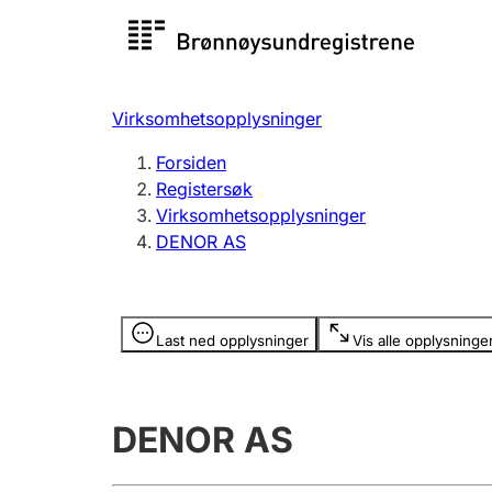
Registersøk
Aksjesel
Registrer
Virksomhetsopplysninger
Lag og forening
Flere
Forsiden
Registrere, endre, slette
organisa
Registersøk
Virksomhetsopplysninger
DENOR AS
Tinglysing
Jeger
Betaling 
Opplysninger er skjult
Last ned opplysninger
Vis alle opplysninge
Offentlig sektor
Andre t
DENOR AS