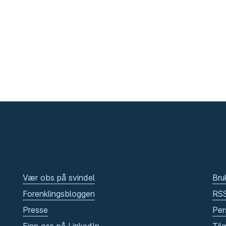
Vær obs på svindel
Bru
Forenklingsbloggen
RS
Presse
Per