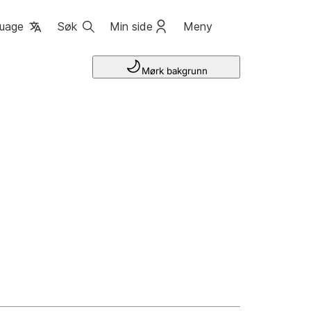
uage
Søk
Min side
Meny
Mørk bakgrunn