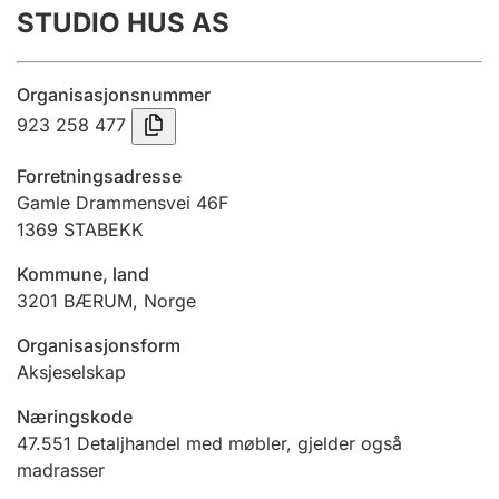
STUDIO HUS AS
Årsregnskap
Innsending og forsinkelsesgebyr
Organisasjonsnummer
923 258 477
Tinglysing
Forretningsadresse
Gamle Drammensvei 46F
1369
STABEKK
Jeger
Betaling og jegeravgiftskort
Kommune, land
3201
BÆRUM
,
Norge
Ektepaktveileder
Organisasjonsform
Aksjeselskap
Næringskode
Offentlig sektor
47.551
Detaljhandel med møbler, gjelder også
madrasser