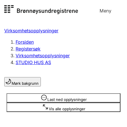
Hopp
Meny
Registersøk
til
Søk
Velg språk
innhold
Virksomhetsopplysninger
Aksjeselskap
Registrere, endre, slette
Forsiden
Registersøk
Virksomhetsopplysninger
Enkeltpersonforetak
STUDIO HUS AS
Registrere, endre, slette
Mørk bakgrunn
Lag og forening
Registrere, endre, slette
Opplysninger er skjult
Last ned opplysninger
Vis alle opplysninger
Flere organisasjonsformer