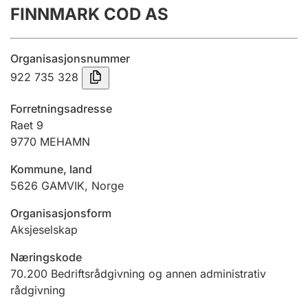
FINNMARK COD AS
Årsregnskap
Innsending og forsinkelsesgebyr
Organisasjonsnummer
922 735 328
Tinglysing
Forretningsadresse
Raet 9
9770
MEHAMN
Jeger
Betaling og jegeravgiftskort
Kommune, land
5626
GAMVIK
,
Norge
Ektepaktveileder
Organisasjonsform
Aksjeselskap
Næringskode
Offentlig sektor
70.200
Bedriftsrådgivning og annen administrativ
rådgivning