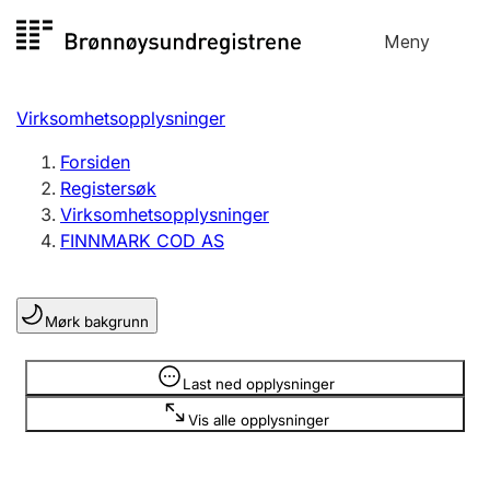
Hopp
Meny
Registersøk
til
Søk
Velg språk
innhold
Virksomhetsopplysninger
Aksjeselskap
Registrere, endre, slette
Forsiden
Registersøk
Virksomhetsopplysninger
Enkeltpersonforetak
FINNMARK COD AS
Registrere, endre, slette
Mørk bakgrunn
Lag og forening
Registrere, endre, slette
Opplysninger er skjult
Last ned opplysninger
Vis alle opplysninger
Flere organisasjonsformer