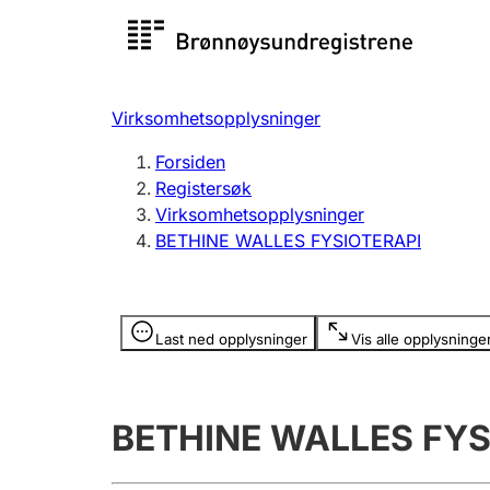
Registersøk
Aksjesel
Registrer
Virksomhetsopplysninger
Lag og forening
Flere
Forsiden
Registrere, endre, slette
organisa
Registersøk
Virksomhetsopplysninger
BETHINE WALLES FYSIOTERAPI
Tinglysing
Jeger
Betaling 
Opplysninger er skjult
Last ned opplysninger
Vis alle opplysninge
Offentlig sektor
Andre t
BETHINE WALLES FYS