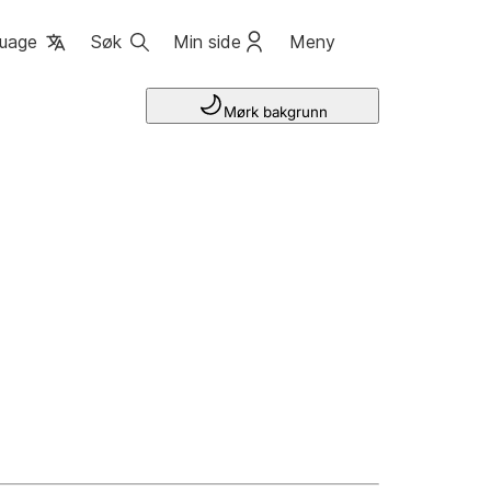
uage
Søk
Min side
Meny
Mørk bakgrunn