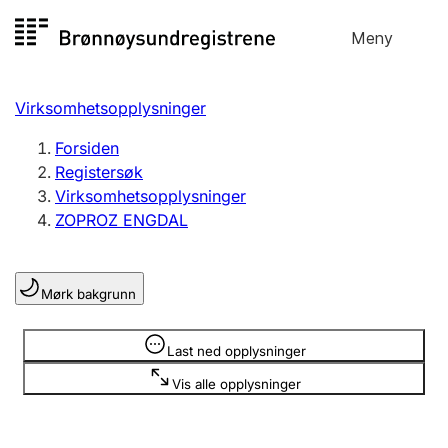
Hopp
Meny
Registersøk
til
Søk
Velg språk
innhold
Virksomhetsopplysninger
Aksjeselskap
Registrere, endre, slette
Forsiden
Registersøk
Virksomhetsopplysninger
Enkeltpersonforetak
ZOPROZ ENGDAL
Registrere, endre, slette
Mørk bakgrunn
Lag og forening
Registrere, endre, slette
Opplysninger er skjult
Last ned opplysninger
Vis alle opplysninger
Flere organisasjonsformer