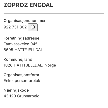
ZOPROZ ENGDAL
Årsregnskap
Innsending og forsinkelsesgebyr
Organisasjonsnummer
922 731 802
Tinglysing
Forretningsadresse
Famvassveien 945
8695
HATTFJELLDAL
Jeger
Betaling og jegeravgiftskort
Kommune, land
1826
HATTFJELLDAL
,
Norge
Ektepaktveileder
Organisasjonsform
Enkeltpersonforetak
Næringskode
Offentlig sektor
43.120
Grunnarbeid