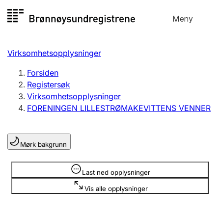
Hopp
Meny
Registersøk
til
Søk
Velg språk
innhold
Virksomhetsopplysninger
Aksjeselskap
Registrere, endre, slette
Forsiden
Registersøk
Virksomhetsopplysninger
Enkeltpersonforetak
FORENINGEN LILLESTRØMAKEVITTENS VENNER
Registrere, endre, slette
Mørk bakgrunn
Lag og forening
Registrere, endre, slette
Opplysninger er skjult
Last ned opplysninger
Vis alle opplysninger
Flere organisasjonsformer