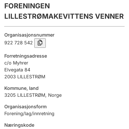
FORENINGEN
Årsregnskap
LILLESTRØMAKEVITTENS VENNER
Innsending og forsinkelsesgebyr
Organisasjonsnummer
Tinglysing
922 728 542
Forretningsadresse
Jeger
c/o Myhrer
Betaling og jegeravgiftskort
Elvegata 84
2003
LILLESTRØM
Kommune, land
Ektepaktveileder
3205
LILLESTRØM
,
Norge
Organisasjonsform
Offentlig sektor
Forening/lag/innretning
Næringskode