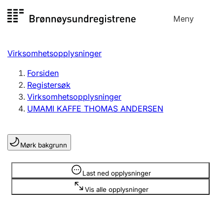
Hopp
Meny
Registersøk
til
Søk
Velg språk
innhold
Virksomhetsopplysninger
Aksjeselskap
Registrere, endre, slette
Forsiden
Registersøk
Virksomhetsopplysninger
Enkeltpersonforetak
UMAMI KAFFE THOMAS ANDERSEN
Registrere, endre, slette
Mørk bakgrunn
Lag og forening
Registrere, endre, slette
Opplysninger er skjult
Last ned opplysninger
Vis alle opplysninger
Flere organisasjonsformer