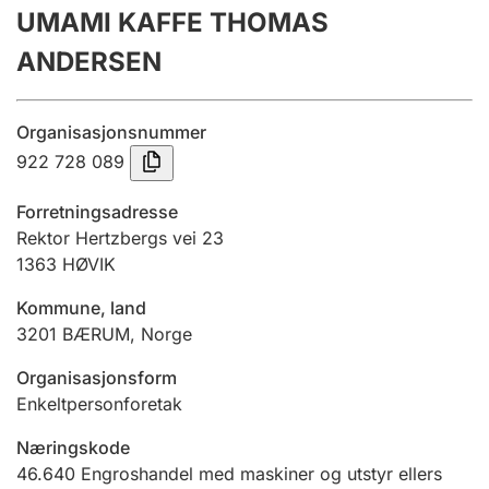
UMAMI KAFFE THOMAS
Årsregnskap
ANDERSEN
Innsending og forsinkelsesgebyr
Organisasjonsnummer
Tinglysing
922 728 089
Forretningsadresse
Jeger
Rektor Hertzbergs vei 23
Betaling og jegeravgiftskort
1363
HØVIK
Kommune, land
3201
BÆRUM
,
Norge
Ektepaktveileder
Organisasjonsform
Enkeltpersonforetak
Offentlig sektor
Næringskode
46.640
Engroshandel med maskiner og utstyr ellers