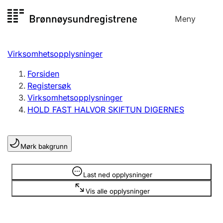
Hopp
Meny
Registersøk
til
Søk
Velg språk
innhold
Virksomhetsopplysninger
Aksjeselskap
Registrere, endre, slette
Forsiden
Registersøk
Virksomhetsopplysninger
Enkeltpersonforetak
HOLD FAST HALVOR SKIFTUN DIGERNES
Registrere, endre, slette
Mørk bakgrunn
Lag og forening
Registrere, endre, slette
Opplysninger er skjult
Last ned opplysninger
Vis alle opplysninger
Flere organisasjonsformer