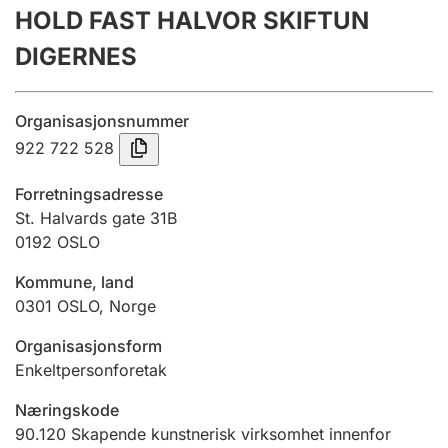
HOLD FAST HALVOR SKIFTUN
Årsregnskap
DIGERNES
Innsending og forsinkelsesgebyr
Organisasjonsnummer
Tinglysing
922 722 528
Forretningsadresse
Jeger
St. Halvards gate 31B
Betaling og jegeravgiftskort
0192
OSLO
Kommune, land
0301
OSLO
,
Norge
Ektepaktveileder
Organisasjonsform
Enkeltpersonforetak
Offentlig sektor
Næringskode
90.120
Skapende kunstnerisk virksomhet innenfor