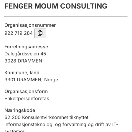
FENGER MOUM CONSULTING
Årsregnskap
Innsending og forsinkelsesgebyr
Organisasjonsnummer
922 719 284
Tinglysing
Forretningsadresse
Dalegårdsveien 45
3028
DRAMMEN
Jeger
Betaling og jegeravgiftskort
Kommune, land
3301
DRAMMEN
,
Norge
Ektepaktveileder
Organisasjonsform
Enkeltpersonforetak
Næringskode
Offentlig sektor
62.200
Konsulentvirksomhet tilknyttet
informasjonsteknologi og forvaltning og drift av IT-
systemer