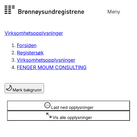
Hopp
Meny
Registersøk
til
Søk
Velg språk
innhold
Virksomhetsopplysninger
Aksjeselskap
Registrere, endre, slette
Forsiden
Registersøk
Virksomhetsopplysninger
Enkeltpersonforetak
FENGER MOUM CONSULTING
Registrere, endre, slette
Mørk bakgrunn
Lag og forening
Registrere, endre, slette
Opplysninger er skjult
Last ned opplysninger
Vis alle opplysninger
Flere organisasjonsformer