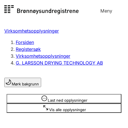
Hopp
Meny
Registersøk
til
Søk
Velg språk
innhold
Virksomhetsopplysninger
Aksjeselskap
Registrere, endre, slette
Forsiden
Registersøk
Virksomhetsopplysninger
Enkeltpersonforetak
G. LARSSON DRYING TECHNOLOGY AB
Registrere, endre, slette
Mørk bakgrunn
Lag og forening
Registrere, endre, slette
Opplysninger er skjult
Last ned opplysninger
Vis alle opplysninger
Flere organisasjonsformer