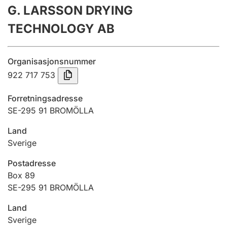
G. LARSSON DRYING
Årsregnskap
TECHNOLOGY AB
Innsending og forsinkelsesgebyr
Organisasjonsnummer
Tinglysing
922 717 753
Forretningsadresse
Jeger
SE-295 91 BROMÖLLA
Betaling og jegeravgiftskort
Land
Sverige
Ektepaktveileder
Postadresse
Box 89
SE-295 91 BROMÖLLA
Offentlig sektor
Land
Sverige