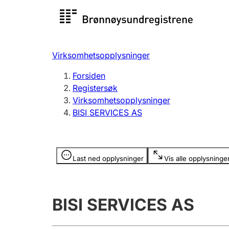
Registersøk
Aksjesel
Registrer
Virksomhetsopplysninger
Lag og forening
Flere
Forsiden
Registrere, endre, slette
organisa
Registersøk
Virksomhetsopplysninger
BISI SERVICES AS
Tinglysing
Jeger
Betaling 
Opplysninger er skjult
Last ned opplysninger
Vis alle opplysninge
Offentlig sektor
Andre t
BISI SERVICES AS