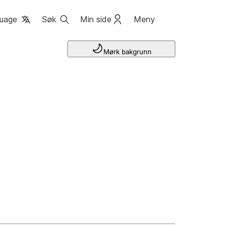
uage
Søk
Min side
Meny
Mørk bakgrunn