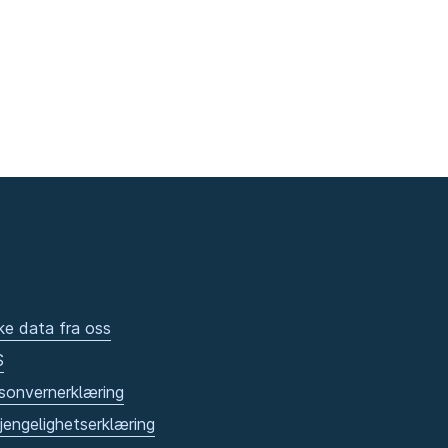
ke data fra oss
S
sonvernerklæring
gjengelighetserklæring