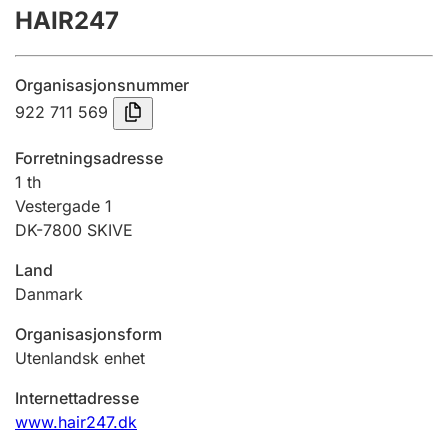
HAIR247
Årsregnskap
Innsending og forsinkelsesgebyr
Organisasjonsnummer
922 711 569
Tinglysing
Forretningsadresse
1 th
Vestergade 1
Jeger
DK-7800 SKIVE
Betaling og jegeravgiftskort
Land
Danmark
Ektepaktveileder
Organisasjonsform
Utenlandsk enhet
Offentlig sektor
Internettadresse
www.hair247.dk