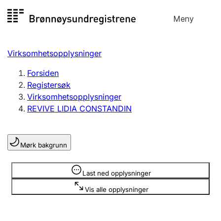
Hopp
Meny
Registersøk
til
Søk
Velg språk
innhold
Virksomhetsopplysninger
Aksjeselskap
Registrere, endre, slette
Forsiden
Registersøk
Virksomhetsopplysninger
Enkeltpersonforetak
REVIVE LIDIA CONSTANDIN
Registrere, endre, slette
Mørk bakgrunn
Lag og forening
Registrere, endre, slette
Opplysninger er skjult
Last ned opplysninger
Vis alle opplysninger
Flere organisasjonsformer