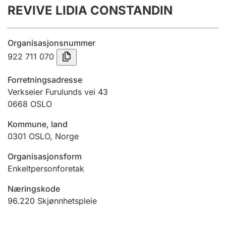
REVIVE LIDIA CONSTANDIN
Årsregnskap
Innsending og forsinkelsesgebyr
Organisasjonsnummer
922 711 070
Tinglysing
Forretningsadresse
Verkseier Furulunds vei 43
0668
OSLO
Jeger
Betaling og jegeravgiftskort
Kommune, land
0301
OSLO
,
Norge
Ektepaktveileder
Organisasjonsform
Enkeltpersonforetak
Næringskode
Offentlig sektor
96.220
Skjønnhetspleie