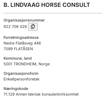
B. LINDVAAG HORSE CONSULT
Årsregnskap
Innsending og forsinkelsesgebyr
Organisasjonsnummer
922 706 026
Tinglysing
Forretningsadresse
Nedre Flatåsveg 446
7099
FLATÅSEN
Jeger
Betaling og jegeravgiftskort
Kommune, land
5001
TRONDHEIM
,
Norge
Ektepaktveileder
Organisasjonsform
Enkeltpersonforetak
Næringskode
Offentlig sektor
71.129
Annen teknisk konsulentvirksomhet