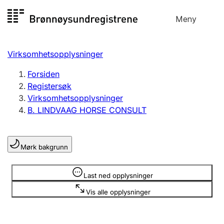
Hopp
Meny
Registersøk
til
Søk
Velg språk
innhold
Virksomhetsopplysninger
Aksjeselskap
Registrere, endre, slette
Forsiden
Registersøk
Virksomhetsopplysninger
Enkeltpersonforetak
B. LINDVAAG HORSE CONSULT
Registrere, endre, slette
Mørk bakgrunn
Lag og forening
Registrere, endre, slette
Opplysninger er skjult
Last ned opplysninger
Vis alle opplysninger
Flere organisasjonsformer