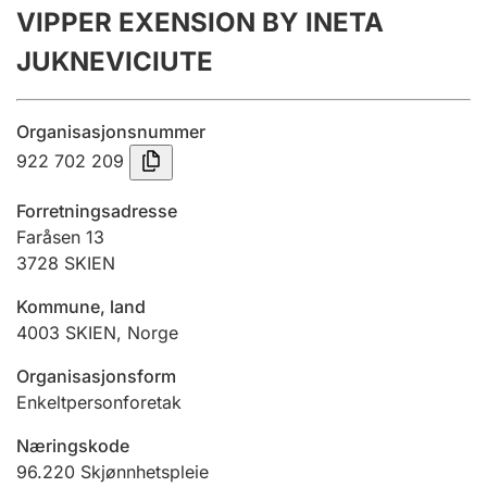
VIPPER EXENSION BY INETA
Årsregnskap
JUKNEVICIUTE
Innsending og forsinkelsesgebyr
Organisasjonsnummer
Tinglysing
922 702 209
Forretningsadresse
Jeger
Faråsen 13
Betaling og jegeravgiftskort
3728
SKIEN
Kommune, land
4003
SKIEN
,
Norge
Ektepaktveileder
Organisasjonsform
Enkeltpersonforetak
Offentlig sektor
Næringskode
96.220
Skjønnhetspleie