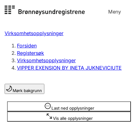
Hopp
Meny
Registersøk
til
Søk
Velg språk
innhold
Virksomhetsopplysninger
Aksjeselskap
Registrere, endre, slette
Forsiden
Registersøk
Virksomhetsopplysninger
Enkeltpersonforetak
VIPPER EXENSION BY INETA JUKNEVICIUTE
Registrere, endre, slette
Mørk bakgrunn
Lag og forening
Registrere, endre, slette
Opplysninger er skjult
Last ned opplysninger
Vis alle opplysninger
Flere organisasjonsformer