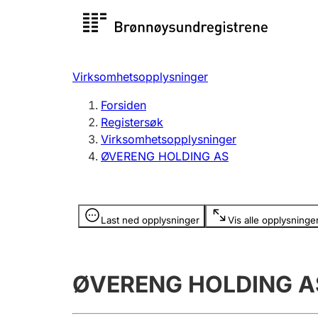
Registersøk
Aksjesel
Registrer
Virksomhetsopplysninger
Lag og forening
Flere
Forsiden
Registrere, endre, slette
organisa
Registersøk
Virksomhetsopplysninger
ØVERENG HOLDING AS
Tinglysing
Jeger
Betaling 
Opplysninger er skjult
Last ned opplysninger
Vis alle opplysninge
Offentlig sektor
Andre t
ØVERENG HOLDING A