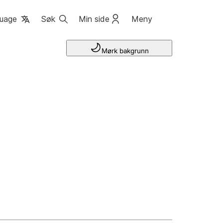
uage
Søk
Min side
Meny
Mørk bakgrunn