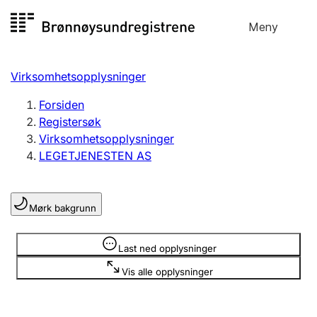
Hopp
Meny
Registersøk
til
Søk
Velg språk
innhold
Virksomhetsopplysninger
Aksjeselskap
Registrere, endre, slette
Forsiden
Registersøk
Virksomhetsopplysninger
Enkeltpersonforetak
LEGETJENESTEN AS
Registrere, endre, slette
Mørk bakgrunn
Lag og forening
Registrere, endre, slette
Opplysninger er skjult
Last ned opplysninger
Vis alle opplysninger
Flere organisasjonsformer