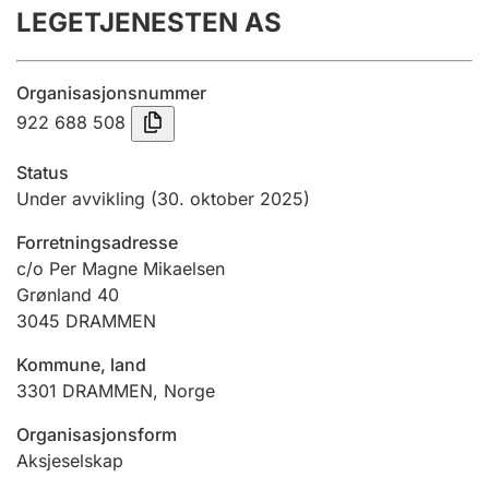
LEGETJENESTEN AS
Årsregnskap
Innsending og forsinkelsesgebyr
Organisasjonsnummer
922 688 508
Tinglysing
Status
Under avvikling
(30. oktober 2025)
Jeger
Forretningsadresse
Betaling og jegeravgiftskort
c/o Per Magne Mikaelsen
Grønland 40
3045
DRAMMEN
Ektepaktveileder
Kommune, land
3301
DRAMMEN
,
Norge
Offentlig sektor
Organisasjonsform
Aksjeselskap