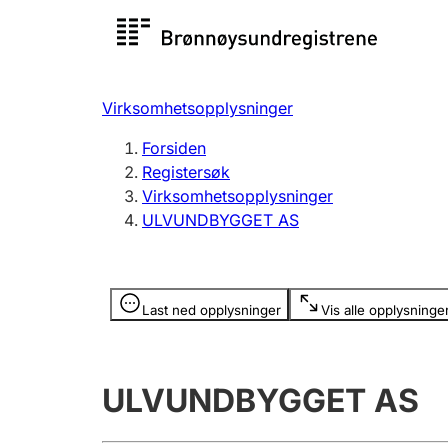
Registersøk
Aksjesel
Registrer
Virksomhetsopplysninger
Lag og forening
Flere
Forsiden
Registrere, endre, slette
organisa
Registersøk
Virksomhetsopplysninger
ULVUNDBYGGET AS
Tinglysing
Jeger
Betaling 
Opplysninger er skjult
Last ned opplysninger
Vis alle opplysninge
Offentlig sektor
Andre t
ULVUNDBYGGET AS