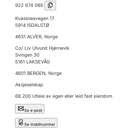
922 674 086
Kvassnesvegen 17
5914
ISDALSTØ
4631
ALVER
,
Norge
Co/ Liv Ulvund Hjørnevik
Svingen 30
5161
LAKSEVÅG
4601
BERGEN
,
Norge
Aksjeselskap
68.200
Utleie av egen eller leid fast eiendom
Se e-post
Se mobilnummer