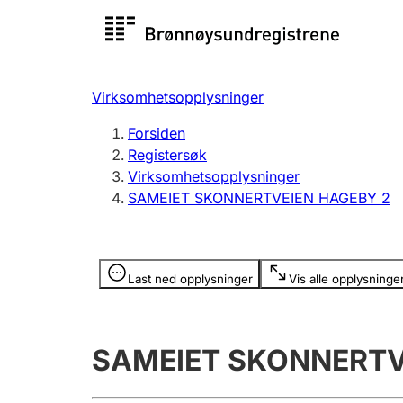
Registersøk
Aksjesel
Registrer
Virksomhetsopplysninger
Lag og forening
Flere
Forsiden
Registrere, endre, slette
organisa
Registersøk
Virksomhetsopplysninger
SAMEIET SKONNERTVEIEN HAGEBY 2
Tinglysing
Jeger
Betaling 
Opplysninger er skjult
Last ned opplysninger
Vis alle opplysninge
Offentlig sektor
Andre t
SAMEIET SKONNERTV