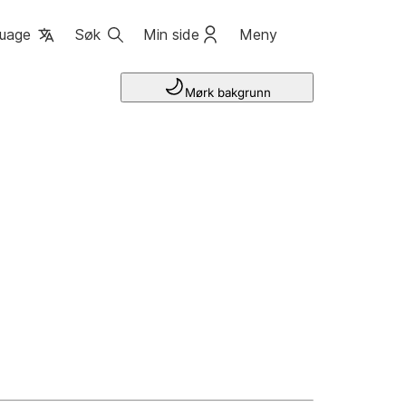
uage
Søk
Min side
Meny
Mørk bakgrunn